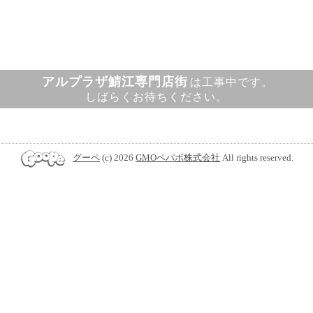
アルプラザ鯖江専門店街
は工事中です。
しばらくお待ちください。
グーペ
(c) 2026
GMOペパボ株式会社
All rights reserved.